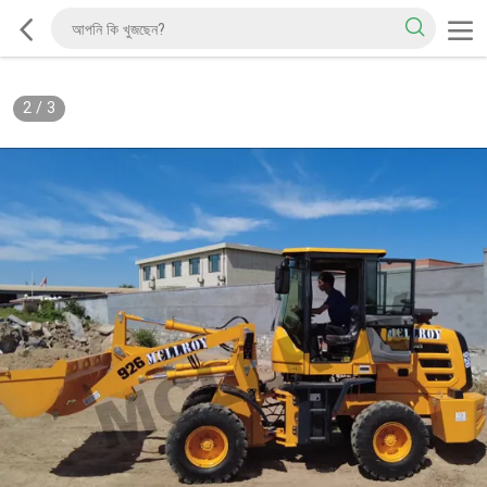
2
/
3