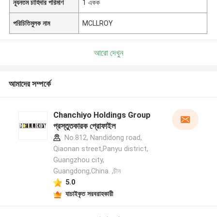
ন্যূনতম চাহিদার পরিমাণ
1 একক
পরিচিতিমুলক নাম
MCLLROY
আরো দেখুন
আমাদের সম্পর্কে
Chanchiyo Holdings Group
প্রস্তুতকারক প্রোফাইল
No.812, Nandidong road,
Qiaonan street,Panyu district,
Guangzhou city,
Guangdong,China. ,চীন
5.0
যাচাইকৃত সরবরাহকারী