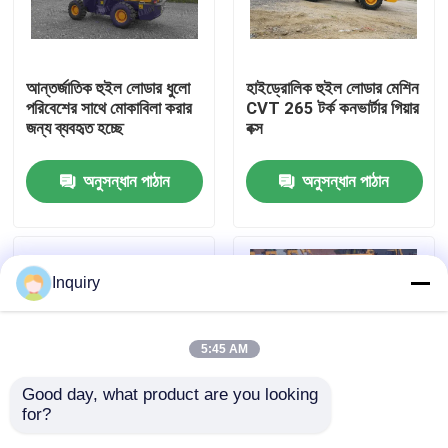
কারখানা ভ্রমণ
আন্তর্জাতিক হুইল লোডার ধুলো
হাইড্রোলিক হুইল লোডার মেশিন
পরিবেশের সাথে মোকাবিলা করার
CVT 265 টর্ক কনভার্টার গিয়ার
মান নিয়ন্ত্রণ
জন্য ব্যবহৃত হচ্ছে
বক্স
অনুসন্ধান পাঠান
অনুসন্ধান পাঠান
আমাদের সাথে যোগাযোগ করুন
খবর
Inquiry
উদ্ধৃতির জন্য আবেদন
5:45 AM
হুইল লোডার মেশিন
Good day, what product are you looking 
for?
কমপ্যাক্ট হুইল লোডার
3670 কেজি অপারেটিং ওজন
বাকেট ক্যাপাসিটি 0.6-1.0 M³