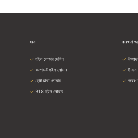
ধরন
কারখানা ভ্
হুইল লোডার মেশিন
উৎপাদ
কমপ্যাক্ট হুইল লোডার
ই এম 
ছোট চাকা লোডার
গবেষণ
918 হুইল লোডার