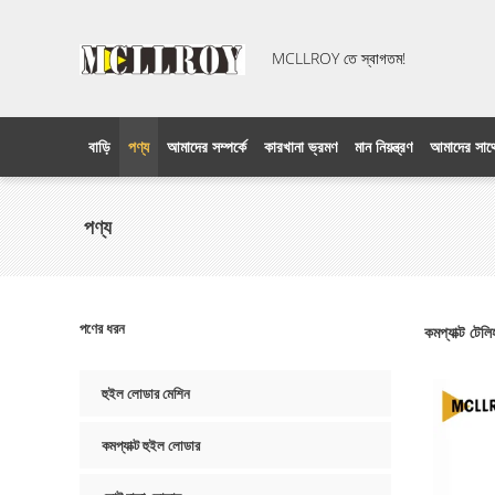
MCLLROY তে স্বাগতম!
বাড়ি
পণ্য
আমাদের সম্পর্কে
কারখানা ভ্রমণ
মান নিয়ন্ত্রণ
আমাদের সাথ
পণ্য
পণের ধরন
কমপ্যাক্ট টেলিহ
হুইল লোডার মেশিন
কমপ্যাক্ট হুইল লোডার