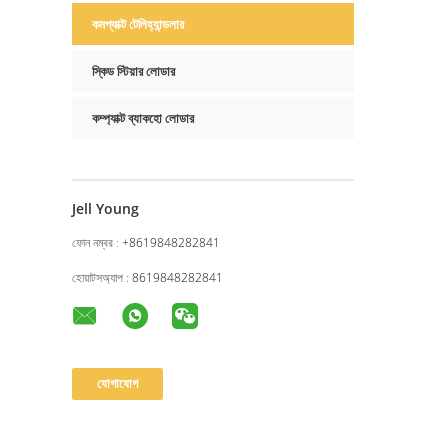
কমপ্যাক্ট টেলিহ্যান্ডলার
স্কিড স্টিয়ার লোডার
কম্প্যাক্ট ব্যাকহো লোডার
Jell Young
ফোন নম্বর :
+8619848282841
হোয়াটসঅ্যাপ :
8619848282841