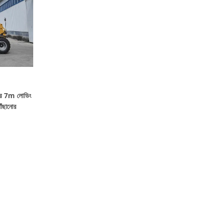
ার 7m লোডিং
ঁছানোর