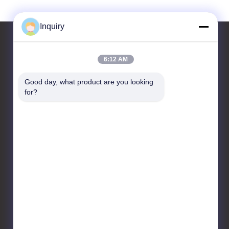
Inquiry
6:12 AM
আমাদের সাথে যোগাযোগ করুন
Good day, what product are you looking 
for?
Chanchiyo Holdings Group
No.812, Nandidong রোড,
Qiaonan রাস্তা, Panyu জেলা,
Guangzhou City,
Guangdong, China.
86-20-34589862
sales-
jell@mcllroymachinery.com