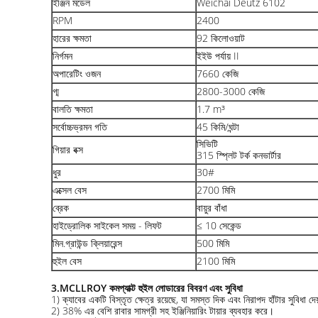
ইঞ্জিন মডেল
Weichai Deutz 6102
RPM
2400
হারের ক্ষমতা
92 কিলোওয়াট
নির্গমন
ইইউ পর্যায় II
অপারেটিং ওজন
7660 কেজি
গ্ম
2800-3000 কেজি
বালতি ক্ষমতা
1.7 m³
সর্বোচ্চভ্রমন গতি
45 কিমি/ঘন্টা
সিভিটি
গিয়ার বক্স
315 স্প্লিট টর্ক কনভার্টার
ধুর
30#
এক্সেল বেস
2700 মিমি
ব্রেক
বায়ুর বাঁধা
হাইড্রোলিক সাইকেল সময় - লিফট
≤ 10 সেকেন্ড
মিন.গ্রাউন্ড ক্লিয়ারেন্স
500 মিমি
হুইল বেস
2100 মিমি
3.
MCLLROY কমপ্যাক্ট হুইল লোডারের বিবরণ এবং সুবিধা
1) ক্যাবের একটি বিস্তৃত ক্ষেত্র রয়েছে, যা সমস্ত দিক এবং নিরাপদ হাঁটার সুবিধা দে
2) 38% এর বেশি রাবার সামগ্রী সহ ইঞ্জিনিয়ারিং টায়ার ব্যবহার করে।