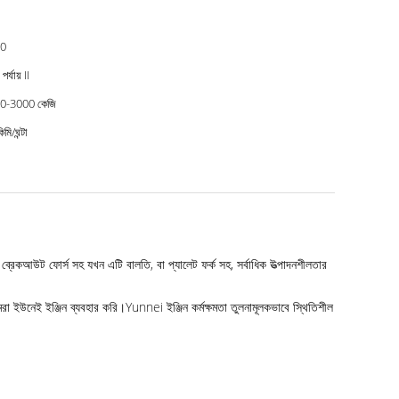
0
র্যায় II
0-3000 কেজি
মি/ঘন্টা
েকআউট ফোর্স সহ যখন এটি বালতি, বা প্যালেট ফর্ক সহ, সর্বাধিক উত্পাদনশীলতার
রা ইউনেই ইঞ্জিন ব্যবহার করি।Yunnei ইঞ্জিন কর্মক্ষমতা তুলনামূলকভাবে স্থিতিশীল