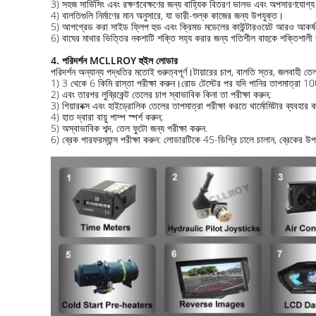
3) সহজ সার্ভিসিং এবং রক্ষণাবেক্ষণের জন্য বাহ্যিক বিতরণ ভালভ এবং অপসারণযোগ্য 
4) বালতিগুলি নির্মাণের মান অনুসারে, যা ভারী-শুল্ক কাজের জন্য উপযুক্ত।
5) আপগ্রেড করা সাইড ফ্লিপ হুড এবং ক্রিমড মডেলের কাউন্টারওয়েট আরও আকর্ষণী
6) বাঘের মাথার ভিত্তির নকশাটি শক্তি সহ্য করার জন্য গতিশীল বাহুকে শক্তিশাল
4. পরিদর্শন
MCLLROY হুইল লোডার
পরিদর্শন অন্যান্য পদ্ধতির মতোই গুরুত্বপূর্ণ।টায়ারের চাপ, বালতি স্তর, জলবাহী তেল
1) 3 থেকে 6 কিমি রাস্তা পরীক্ষা করুন।রোড টেস্টের পর যদি পানির তাপমাত্রা 100 ড
2) এবং তারপর লুব্রিকেন্ট তেলের চাপ স্বাভাবিক কিনা তা পরীক্ষা করুন;
3) গিয়ারবক্স এবং হাইড্রোলিক তেলের তাপমাত্রা পরীক্ষা করতে থার্মোমিটার ব্যবহার 
4) হাত দ্বারা বায়ু পাম্প স্পর্শ করুন;
5) অস্বাভাবিক শব্দ, তেল ফুটো জন্য পরীক্ষা করুন.
6) ব্রেক পারফরম্যান্স পরীক্ষা করুন: লোডারটিকে 45-ডিগ্রি ঢালে চালান, ব্রেকের 