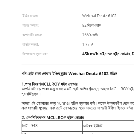
ইঞ্জিন মডেল:
Weichai Deutz 6102
হারের ক্ষমতা:
92 কিলোওয়াট
অপারেটিং ওজন:
7660 কেজি
বালতি ক্ষমতা:
1.7 m³
45km/h মাইন স্মল হুইল লোডার
D
বিশেষভাবে তুলে ধরা:
,
খনি ছোট চাকা লোডার ইঞ্জিন ব্র্যান্ড Weichai Deutz 6102 ইঞ্জিন
1
.
পণ্য বিবরণ
MCLLROY হুইল লোডার
আপনি যদি বড় পারফরম্যান্স সহ একটি ছোট মেশিন খুঁজছেন, তাহলে MCLLROY হুইল ল
গ্যারান্টিযুক্ত।
আমরা এই লোডারের জন্য Yunnei ইঞ্জিন ব্যবহার করি।অনেক উন্নয়নশীল দেশে বর্তমান
এবং সাশ্রয়ী মূল্যের, এবং ছোট লোডারদের মধ্যে সবচেয়ে সাশ্রয়ী ইঞ্জিন হিসাবে বর্ণ
2. স্পেসিফিকেশন
MCLLROY হুইল লোডার
MCL948
মেট্রিক ইউনিট