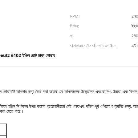
RPM:
240
নির্গমন:
ইইউ প
গ্ম:
280
<i>Max.</i> <b>সর্বোচ্চ</b>
45 কি
<i>Travel Speed</i> <b>ভ্রমন
eutz 6102 ইঞ্জিন ছোট চাকা লোডার
গতি</b>:
োডারটি আপনার জন্য তৈরি করা হয়েছে এর আশ্চর্যজনক উত্তোলন এবং ডাম্পিং উচ্চতা এবং বিশাল ব্র
ে ইঞ্জিন নির্গমনের উপর কঠোর প্রয়োজনীয়তা নেই।অতএব, দক্ষিণ-পূর্ব এশিয়ায় রপ্তানির জন্য, আম
না করা যেতে পারে।