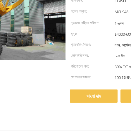
সাক্ষ্যদান:
CE/ISO
মডেল নম্বার:
MCL948
ন্যূনতম চাহিদার পরিমাণ:
1 একক
মূল্য:
$4000-60
প্যাকেজিং বিবরণ:
নগ্ন, ফাস্ট
ডেলিভারি সময়:
5-8 দিন
পরিশোধের শর্ত:
30% T/T অগ্
যোগানের ক্ষমতা:
100 ইউনিট 
ভালো দাম