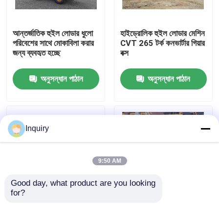
কারখানা ভ্রমণ
আন্তর্জাতিক হুইল লোডার ধুলো
হাইড্রোলিক হুইল লোডার মেশিন
পরিবেশের সাথে মোকাবিলা করার
CVT 265 টর্ক কনভার্টার গিয়ার
জন্য ব্যবহৃত হচ্ছে
বক্স
মান নিয়ন্ত্রণ
অনুসন্ধান পাঠান
অনুসন্ধান পাঠান
আমাদের সাথে যোগাযোগ করুন
খবর
Inquiry
উদ্ধৃতির জন্য আবেদন
9:50 AM
হুইল লোডার মেশিন
Good day, what product are you looking 
for?
3670 কেজি অপারেটিং ওজন
বাকেট ক্যাপাসিটি 0.6-1.0 M³
কমপ্যাক্ট হুইল লোডার
নির্মাণ হুইল লোডার, ডিস্ক ব্রেক
ছোট আর্টিকুলেটিং ফ্রন্ট এন্ড হুইল