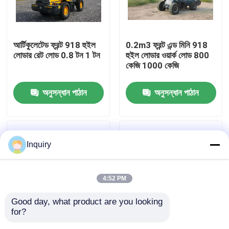
কারখানা ভ্রমণ
আর্টিকুলেটেড ফ্রন্ট 918 হুইল
0.2m3 ফ্রন্ট এন্ড মিনি 918
লোডার রেট লোড 0.8 টন 1 টন
হুইল লোডার ওয়ার্ক লোড 800
মান নিয়ন্ত্রণ
কেজি 1000 কেজি
অনুসন্ধান পাঠান
অনুসন্ধান পাঠান
আমাদের সাথে যোগাযোগ করুন
খবর
Inquiry
উদ্ধৃতির জন্য আবেদন
4:52 PM
হুইল লোডার মেশিন
Good day, what product are you looking 
for?
কমপ্যাক্ট হুইল লোডার
নির্মাণ 918 হুইল লোডার গিয়ার
নির্মাণ 918 হুইল লোডার এক্সেল