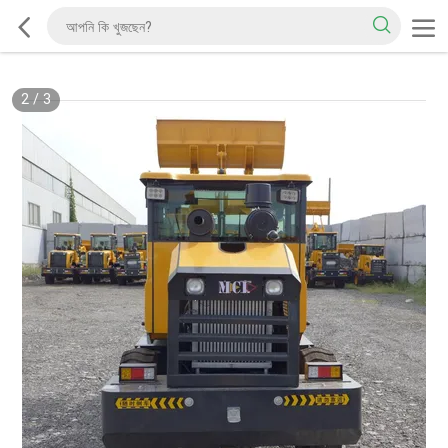
2
/
3