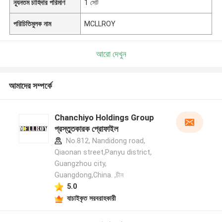
ন্যূনতম চাহিদার পরিমাণ
1 সেট
পরিচিতিমুলক নাম
MCLLROY
আরো দেখুন
আমাদের সম্পর্কে
Chanchiyo Holdings Group
প্রস্তুতকারক প্রোফাইল
No.812, Nandidong road,
Qiaonan street,Panyu district,
Guangzhou city,
Guangdong,China. ,চীন
5.0
যাচাইকৃত সরবরাহকারী