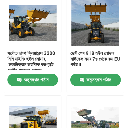
সর্বোচ্চ ডাম্প ক্লিয়ারেন্স 3200
ছোট শেষ 918 হুইল লোডার
মিমি মাইনিং হুইল লোডার,
সাইকেল সময় 7s থেকে কম EU
মেকানিক্যাল জয়স্টিক কমপ্যাক্ট
পর্যায় II
লোডিং শোভেল লোডার
অনুসন্ধান পাঠান
অনুসন্ধান পাঠান
বাড়ি
পণ্য
আমাদের সম্পর্কে