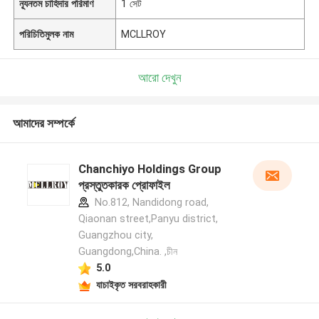
ন্যূনতম চাহিদার পরিমাণ
1 সেট
পরিচিতিমুলক নাম
MCLLROY
আরো দেখুন
আমাদের সম্পর্কে
Chanchiyo Holdings Group
প্রস্তুতকারক প্রোফাইল
No.812, Nandidong road,
Qiaonan street,Panyu district,
Guangzhou city,
Guangdong,China. ,চীন
5.0
যাচাইকৃত সরবরাহকারী