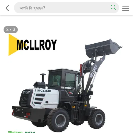
2
/
3