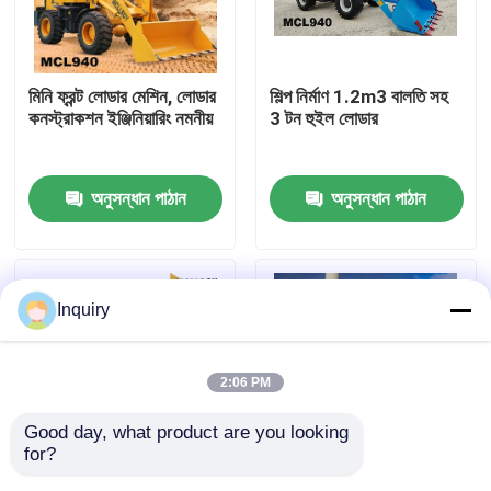
কারখানা ভ্রমণ
মিনি ফ্রন্ট লোডার মেশিন, লোডার
শিল্প নির্মাণ 1.2m3 বালতি সহ
কনস্ট্রাকশন ইঞ্জিনিয়ারিং নমনীয়
3 টন হুইল লোডার
মান নিয়ন্ত্রণ
অনুসন্ধান পাঠান
অনুসন্ধান পাঠান
আমাদের সাথে যোগাযোগ করুন
খবর
Inquiry
উদ্ধৃতির জন্য আবেদন
2:06 PM
হুইল লোডার মেশিন
Good day, what product are you looking 
for?
কমপ্যাক্ট হুইল লোডার
76kw কনস্ট্রাকশন লোডার
বালতি স্বয়ংক্রিয় ট্রান্সমিশন সহ