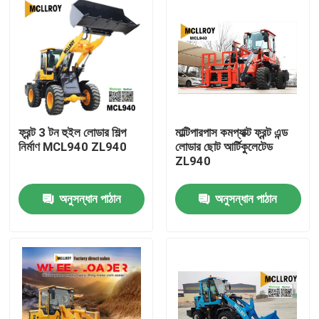
ফ্রন্ট 3 টন হুইল লোডার শিল্প
মাল্টিপারপাস কমপ্যাক্ট ফ্রন্ট এন্ড
নির্মাণ MCL940 ZL940
লোডার ছোট আর্টিকুলেটেড
ZL940
অনুসন্ধান পাঠান
অনুসন্ধান পাঠান
বাড়ি
পণ্য
আমাদের সম্পর্কে