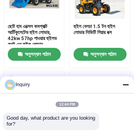
কারখানা ভ্রমণ
ছোট হাব এক্সেল কমপ্যাক্ট
হুইল বেলচা 1.5 টন হুইল
আর্টিকুলেটেড হুইল লোডার,
লোডার সিভিটি গিয়ার বক্স
মান নিয়ন্ত্রণ
42kw 57hp পাওয়ার হুইলড
ফ্রন্ট এন্ড হুইল লোডার
অনুসন্ধান পাঠান
অনুসন্ধান পাঠান
আমাদের সাথে যোগাযোগ করুন
খবর
Inquiry
উদ্ধৃতির জন্য আবেদন
12:44 PM
হুইল লোডার মেশিন
Good day, what product are you looking 
for?
কমপ্যাক্ট হুইল লোডার
বেলচা বালতি 1.5 টন হুইল
শিল্প নির্মাণ 1.5 টন হুইল লোডার