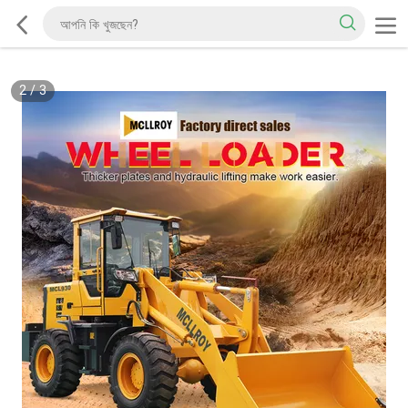
2
/
3