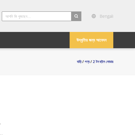
Bengali
search
উদ্ধৃতির জন্য আবেদন
বাড়ি
/
পণ্য
/
2 টন হুইল লোডার
Y