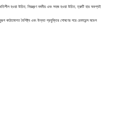
িশীল হওয়া উচিত, নিয়ন্ত্রণ নমনীয় এবং সহজ হওয়া উচিত, ত্রুটি হার অবশ্যই
 কাঠামোগত বৈশিষ্ট্য এবং উন্নত প্রযুক্তির শোষণের পরে রেফারেন্স মডেল