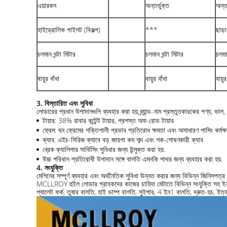
এয়ারকন
অন্তর্ভুক্ত
অন্তর
হাইড্রোলিক পাইলট (বিকল্প)
***
ছাড়া
চলমান ঘন্টা মিটার
চলমান ঘন্টা মিটার
চলমা
বায়ুর বাঁধা
বায়ুর বাঁধা
বায়ুর
3.
বিস্তারিত এবং সুবিধা
লোডারের প্রধান উপাদানগুলি ব্যবহার করা হয় ব্র্যান্ড-নাম প্রস্তুতকারকের পণ্য, ভাল
টায়ার: 38% রাবার কন্টেন্ট টায়ার, প্রশস্ত অফ-রোড টায়ার
ফ্রেম: ঘন ফ্রেমের শক্তিশালী প্রভাব প্রতিরোধ ক্ষমতা এবং অসাধারণ পাসিং কর্ম
ক্যাব: এইচ-সিরিজ ক্যাবে বড় জায়গা কম শব্দ এবং শক-শোষণকারী ক্যাব
ব্রেক ক্যালিপার সার্ভিসিং সুবিধার জন্য উন্মুক্ত করা হয়.
উচ্চ পরিধান-প্রতিরোধী উপাদান সঙ্গে বালতি এমনকি পাথর জন্য ব্যবহার করা হয়.
4. সংযুক্তি
মেশিনের সম্পূর্ণ ব্যবহার এবং অর্থনৈতিক সুবিধা উন্নত করার জন্য বিভিন্ন জিনিসপত্
MCLLROY হুইল লোডার গ্রাহকদের কাজের চাহিদা মেটাতে বিভিন্ন সংযুক্তি সহ ইনস্
প্যালেট ফর্ক, তুষার বালতি, হাই ডাম্প বালতি, সুইপার, 4 ইন1 বালতি, দ্রুত-হচ, ইত্