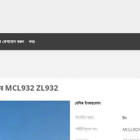
ে যোগাযোগ করুন
খবর
ণ লোডার MCL932 ZL932
বেসিক ইনফরমেশন
উৎপত্তি স্থল:
চীন
পরিচিতিমুলক নাম:
MCLLRO