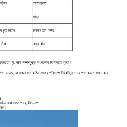
্ভুক্ত
অন্তর্ভুক্ত
ছাড়া
ন ঘন্টা মিটার
চলমান ঘন্টা মিটার
 বাঁধা
বায়ুর বাঁধা
, নির্ভরযোগ্য, ভাল-সম্পদযুক্ত অংশগুলির বিনিময়যোগ্যতা।
ক্ষমতা রয়েছে, যা লোডারকে কঠিন কাজের পরিবেশে নিরবচ্ছিন্নভাবে পাস করতে সক্ষম করে।
র।
টল করা যেতে পারে, নিম্নরূপ:
যাদি।