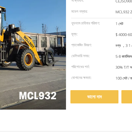
সাক্ষ্যদান:
CE,ISO90
মডেল নম্বার:
MCL932 
ন্যূনতম চাহিদার পরিমাণ:
1 সেট
মূল্য:
$ 4000-60
প্যাকেজিং বিবরণ:
নগ্ন ，3 1 4
ডেলিভারি সময়:
5-8 কার্যদিবস
পরিশোধের শর্ত:
30% T/T অগ্
যোগানের ক্ষমতা:
100 সেট / ম
ভালো দাম