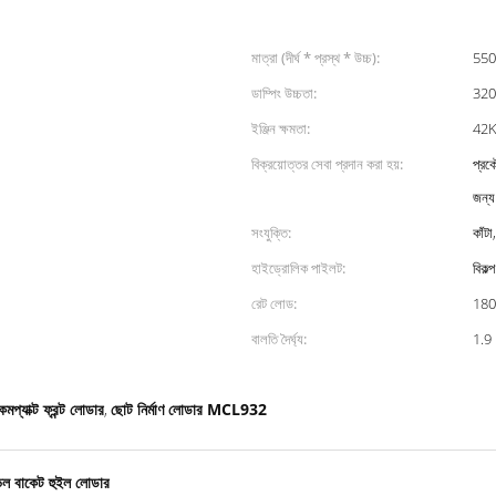
মাত্রা (দীর্ঘ * প্রস্থ * উচ্চ):
55
ডাম্পিং উচ্চতা:
3200
ইঞ্জিন ক্ষমতা:
42
বিক্রয়োত্তর সেবা প্রদান করা হয়:
প্রক
জন্য
সংযুক্তি:
কাঁটা
হাইড্রোলিক পাইলট:
বিকল্প
রেট লোড:
180
বালতি দৈর্ঘ্য:
1.9
 কমপ্যাক্ট ফ্রন্ট লোডার
ছোট নির্মাণ লোডার MCL932
,
 বাকেট হুইল লোডার