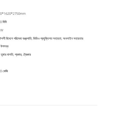
00*1620*2750mm
 মিমি
KW
ৌশলী বিদেশে পরিষেবা যন্ত্রপাতি, ভিডিও প্রযুক্তিগত সহায়তা, অনলাইন সহায়তার
 উপলব্ধ
, তুষার বালতি, প্রকার, ট্রেঞ্চার
0 কেজি