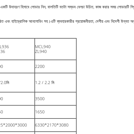
ে, একটি উদাহরণ হিসাবে লোডার নিন, বালতিটি যতটা সম্ভব বেলচা উচিত, কাজ করার সময় লোডারটি স্থিত
বং হাইড্রোলিক আনলোডিং সহ।এটি ব্যবহারকারীর প্রয়োজনীয়তা, দেশীয় এবং বিদেশী উন্নত অনুরূপ
L936
MCL940
936
ZL940
00
2200
/2.0মি
1.2 / 2.2 মি
00
3500
50
1650
25*2000*3000
6330*2170*3080