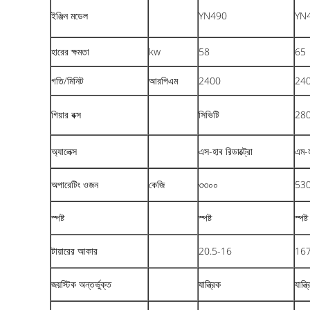
ইঞ্জিন মডেল
YN490
YN4
হারের ক্ষমতা
kw
58
65
গতি/মিনিট
আরপিএম
2400
24
গিয়ার বক্স
সিভিটি
280B
অ্যালেক্স
এস-হাব রিডাক্ট্রো
এম-হ
অপারেটিং ওজন
কেজি
৩৩০০
53
স্পষ্ট
স্পষ্ট
স্পষ্ট
টায়ারের আকার
20.5-16
16
জয়স্টিক অন্তর্ভুক্ত
যান্ত্রিক
যান্ত্