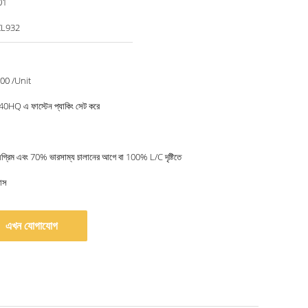
01
ZL932
00 /Unit
0HQ এ ফাস্টেন প্যাকিং সেট করে
রিম এবং 70% ভারসাম্য চালানের আগে বা 100% L/C দৃষ্টিতে
াস
এখন যোগাযোগ