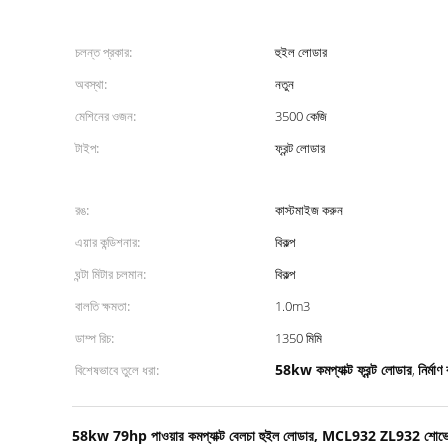
চলন্ত প্রকার:
হুইল লোডার
অবস্থা:
নতুন
মেশিনের ওজন:
3500 কেজি
টাইপ:
ফ্রন্ট লোডার
রঙ:
কাস্টমাইজ করুন
এয়ার কন্ডিশনার:
বিকল্প
ঘন্টা মিটার চলমান:
বিকল্প
বালতি ক্ষমতা:
1.0m3
ডাম্প রিচ:
1350 মিমি
58kw কমপ্যাক্ট ফ্রন্ট লোডার
নির্মাণ
বিশেষভাবে তুলে ধরা:
,
58kw 79hp পাওয়ার কমপ্যাক্ট বেলচা হুইল লোডার, MCL932 ZL932 শোভেল