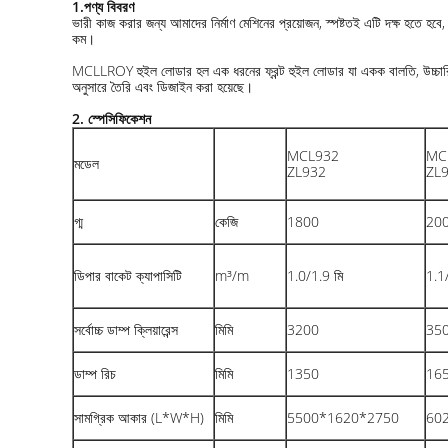
1
.
পণ্য বিবরণ
ভারী কাজ করার জন্য আমাদের নির্মাণ মেশিনের প্রয়োজন, স্পষ্টতই এটি দক্ষ হতে হব
কম।
MCLLROY হুইল লোডার হল এক ধরনের ফ্রন্ট হুইল লোডার যা একক বালতি, উচ্চারিত এ
অনুসারে তৈরি এবং ডিজাইন করা হয়েছে।
2. স্পেসিফিকেশন
MCL932
MC
মডেল
ZL932
ZL
গ্ম
কেজি
1800
20
ডিপার বাকেট ক্যাপাসিটি
m³/m
1.0/1.9 ​​মি
1.1
সর্বোচ্চ ডাম্প ক্লিয়ারেন্স
মিমি
3200
35
ডাম্প রিচ
মিমি
1350
16
সামগ্রিক আকার (L*W*H)
মিমি
5500*1620*2750
60